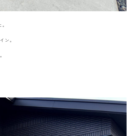
た。
イン。
。