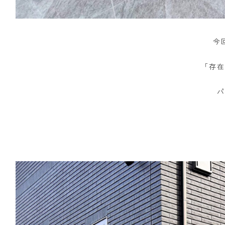
今
「存在
パ